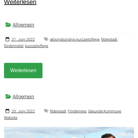
Weiterlesen
Allgemein
21. Juni 2022
aktionsbündnis kurzzeitpflege
,
filderstadt
,
fördermittel
,
kurzzeitpflege
Weiterlesen
Allgemein
20. Juni 2022
filderstadt
,
Förderpreis
,
Gesunde Kommune
,
Website