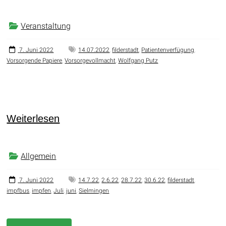
Veranstaltung
7. Juni 2022
14.07.2022
,
filderstadt
,
Patientenverfügung
,
Vorsorgende Papiere
,
Vorsorgevollmacht
,
Wolfgang Putz
Weiterlesen
Allgemein
7. Juni 2022
14.7.22
,
2.6.22
,
28.7.22
,
30.6.22
,
filderstadt
,
impfbus
,
impfen
,
Juli
,
juni
,
Sielmingen