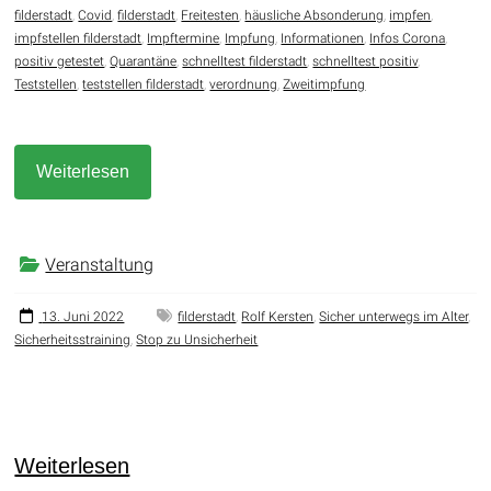
filderstadt
,
Covid
,
filderstadt
,
Freitesten
,
häusliche Absonderung
,
impfen
,
impfstellen filderstadt
,
Impftermine
,
Impfung
,
Informationen
,
Infos Corona
,
positiv getestet
,
Quarantäne
,
schnelltest filderstadt
,
schnelltest positiv
,
Teststellen
,
teststellen filderstadt
,
verordnung
,
Zweitimpfung
Weiterlesen
Veranstaltung
13. Juni 2022
filderstadt
,
Rolf Kersten
,
Sicher unterwegs im Alter
,
Sicherheitsstraining
,
Stop zu Unsicherheit
Weiterlesen