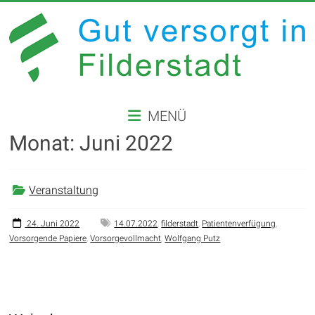
Zum
Inhalt
springen
GUT
MENÜ
VERSORGT
Monat:
Juni 2022
IN
FILDERSTADT
Veranstaltung
Website
der
24. Juni 2022
14.07.2022
,
filderstadt
,
Patientenverfügung
,
Vorsorgende Papiere
,
Vorsorgevollmacht
,
Wolfgang Putz
Stadt
Filderstadt