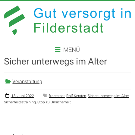
Zum
Inhalt
springen
GUT
MENÜ
VERSORGT
Sicher unterwegs im Alter
IN
FILDERSTADT
Veranstaltung
Website
der
13. Juni 2022
filderstadt
,
Rolf Kersten
,
Sicher unterwegs im Alter
,
Sicherheitsstraining
,
Stop zu Unsicherheit
Stadt
Filderstadt