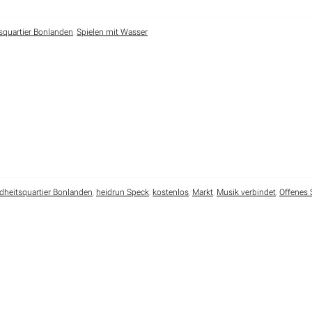
squartier Bonlanden
,
Spielen mit Wasser
heitsquartier Bonlanden
,
heidrun Speck
,
kostenlos
,
Markt
,
Musik verbindet
,
Offenes 