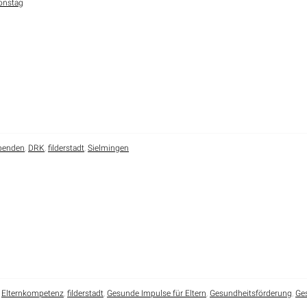
ionstag
spenden
,
DRK
,
filderstadt
,
Sielmingen
,
Elternkompetenz
,
filderstadt
,
Gesunde Impulse für Eltern
,
Gesundheitsförderung
,
Ge