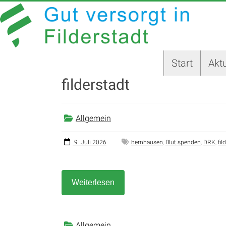
Zum
GUT
Inhalt
springen
VERSORGT
IN
Start
Aktu
FILDERSTADT
filderstadt
Website
der
Stadt
Allgemein
Filderstadt
9. Juli 2026
bernhausen
,
Blut spenden
,
DRK
,
fil
Weiterlesen
Allgemein