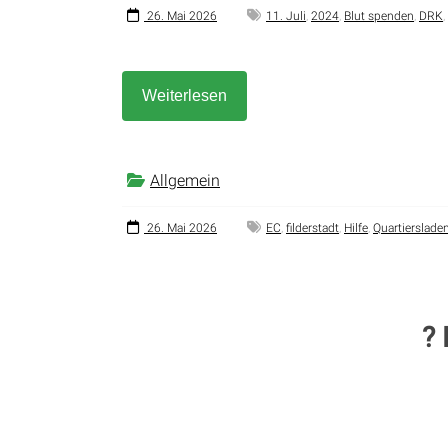
26. Mai 2026
11. Juli
,
2024
,
Blut spenden
,
DRK
,
Weiterlesen
Allgemein
26. Mai 2026
EC
,
filderstadt
,
Hilfe
,
Quartierslade
?