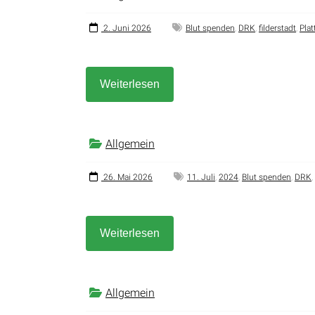
2. Juni 2026
Blut spenden
,
DRK
,
filderstadt
,
Plat
Weiterlesen
Allgemein
26. Mai 2026
11. Juli
,
2024
,
Blut spenden
,
DRK
,
Weiterlesen
Allgemein