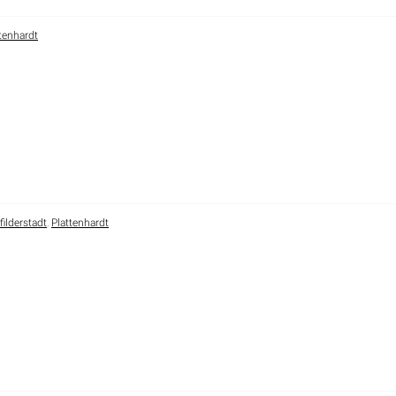
tenhardt
filderstadt
,
Plattenhardt