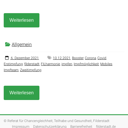
Weiterlesen
Allgemein
6. Dezember 2021
10.12.2021
,
Booster
,
Corona
,
Covid
,
Erstimpfung
,
filderstadt
,
FILharmonie
,
impfen
,
Impfmöglichkeit
,
Mobiles
Impfteam
,
Zweitimpfung
Weiterlesen
© Referat für Chancengleichheit, Teilhabe und Gesundheit, Filderstadt
Impressum
Datenschutzerklärung
Barrierefreiheit
filderstadt.de