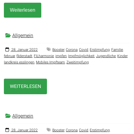
Weiterlesen
Allgemein
28. Januar 2022
Booster
,
Corona
,
Covid
,
Erstimpfung
,
Familie
,
februar
,
filderstadt
,
FILharmonie
,
impfen
,
Impfmöglichkeit
,
Jugendliche
,
Kinder
,
landkreis esslingen
,
Mobiles Impfteam
,
Zweitimpfung
WEITERLESEN
Allgemein
28. Januar 2022
Booster
,
Corona
,
Covid
,
Erstimpfung
,