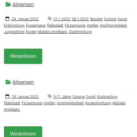
Allgemein
24. Januar 2022
21.1.2022
,
28.1.2022
,
Booster
,
Corona
,
Covid
,
Erstimpfung
,
Erwachsene
,
filderstadt
,
FILharmonie
,
impfen
,
Impfmöglichkeit
,
Jugendliche
,
Kinder
,
Mobiles Impfteam
,
Zweitimpfung
Weiterlesen
Allgemein
18. Januar 2022
5-11 Jahre
,
Corona
,
Covid
,
Erstimpfung
,
filderstadt
,
FILharmonie
,
impfen
,
Impfmöglichkeit
,
Kinderimpfuing
,
Mobiles
Impfteam
Weiterlesen