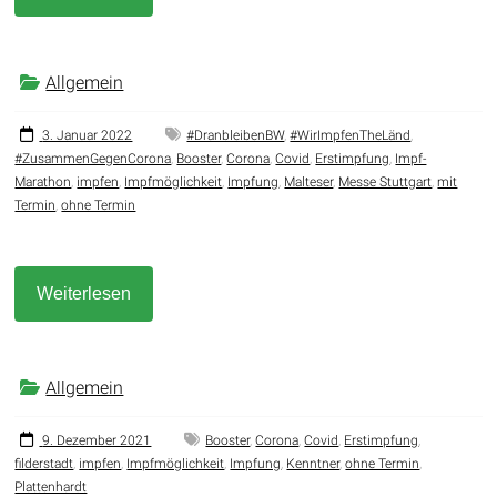
Allgemein
3. Januar 2022
#DranbleibenBW
,
#WirImpfenTheLänd
,
#ZusammenGegenCorona
,
Booster
,
Corona
,
Covid
,
Erstimpfung
,
Impf-
Marathon
,
impfen
,
Impfmöglichkeit
,
Impfung
,
Malteser
,
Messe Stuttgart
,
mit
Termin
,
ohne Termin
Weiterlesen
Allgemein
9. Dezember 2021
Booster
,
Corona
,
Covid
,
Erstimpfung
,
filderstadt
,
impfen
,
Impfmöglichkeit
,
Impfung
,
Kenntner
,
ohne Termin
,
Plattenhardt