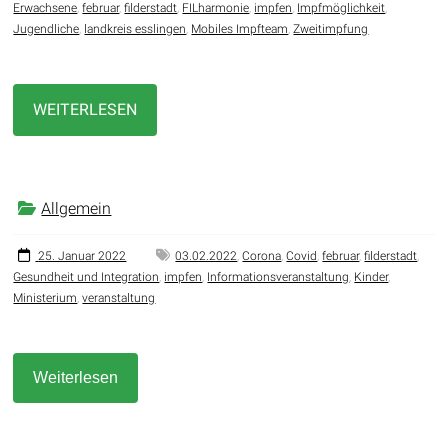
Erwachsene
,
februar
,
filderstadt
,
FILharmonie
,
impfen
,
Impfmöglichkeit
,
Jugendliche
,
landkreis esslingen
,
Mobiles Impfteam
,
Zweitimpfung
WEITERLESEN
Allgemein
25. Januar 2022
03.02.2022
,
Corona
,
Covid
,
februar
,
filderstadt
,
Gesundheit und Integration
,
impfen
,
Informationsveranstaltung
,
Kinder
,
Ministerium
,
veranstaltung
Weiterlesen