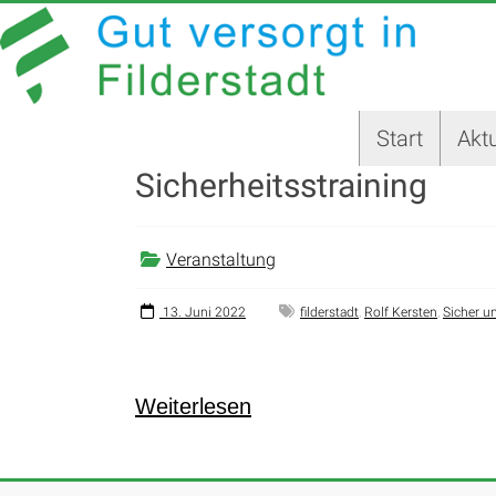
Zum
GUT
Inhalt
springen
VERSORGT
IN
Start
Aktu
FILDERSTADT
Sicherheitsstraining
Website
der
Stadt
Veranstaltung
Filderstadt
13. Juni 2022
filderstadt
,
Rolf Kersten
,
Sicher u
Weiterlesen