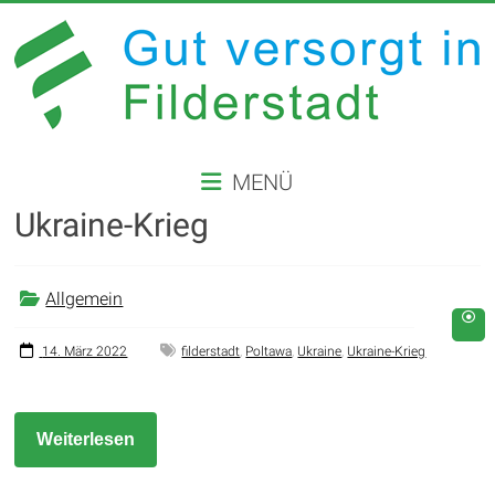
Zum
Inhalt
springen
GUT
MENÜ
VERSORGT
Ukraine-Krieg
IN
FILDERSTADT
Allgemein
Website
der
14. März 2022
filderstadt
,
Poltawa
,
Ukraine
,
Ukraine-Krieg
Stadt
Filderstadt
Weiterlesen