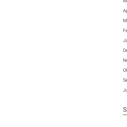
M
A
M
F
J
D
N
O
S
J