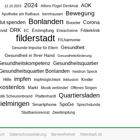
2024
AOK
Alfons Fügel Denkmal
12.10.2023
Bewegung
Apotheke am Rathaus
bernhausen
Bonlanden
lut spenden
Corona
Booster
DRK
ovid
Erstimpfung
Filderklinik
EC
Erwachsene
filderstadt
FILharmonie
Gesundheit
Gesunde Impulse für Eltern
Gesundheit in Ihrer Hand
Gesundheitsförderung
Gesundheitsquartier
Gesundheitskompetenz
Gesundheitsquartier Bonlanden
heidrun Speck
impfen
Hilfe
Kinder
Impfmöglichkeit
Inklusion
kostenlos
Markt
Musik verbindet
Offenes Singen
Quartiersladen
ptik Scheurenbrand
Plattenhardt
ielmingen
SpoGe
Smartphone
Sprechstunde
Stadtseniorenrat
Zweitimpfung
sum
Datenschutzerklärung
Barrierefreiheit
filderstadt.de