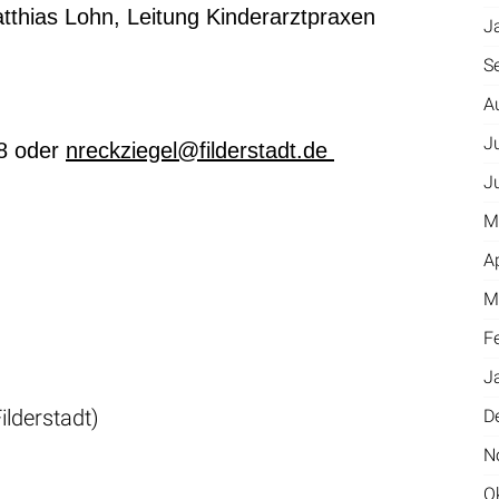
thias Lohn, Leitung Kinderarztpraxen
J
S
A
J
68 oder
nreckziegel@filderstadt.de
J
M
A
M
F
J
ilderstadt)
D
N
O