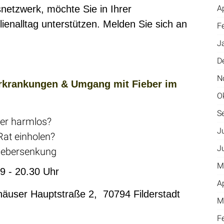
snetzwerk, möchte Sie in Ihrer
A
enalltag unterstützen. Melden Sie sich an
F
J
D
N
Erkrankungen & Umgang mit Fieber im
O
S
ter harmlos?
J
Rat einholen?
J
iebersenkung
M
9 - 20.30 Uhr
A
häuser Hauptstraße 2, 70794 Filderstadt
M
F