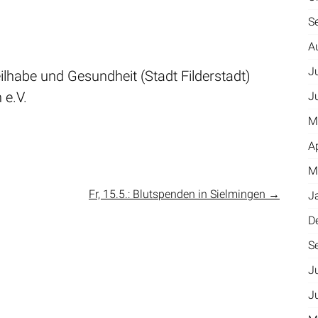
S
A
J
ilhabe und Gesundheit (Stadt Filderstadt)
 e.V.
J
M
A
M
Fr, 15.5.: Blutspenden in Sielmingen
→
J
D
S
J
J