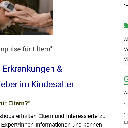

A
pulse für Eltern":
V
V
e Erkrankungen &
eber im Kindesalter
A
ür Eltern?"
J
J
hops erhalten Eltern und Interessierte zu
M
 Expert*innen Informationen und können