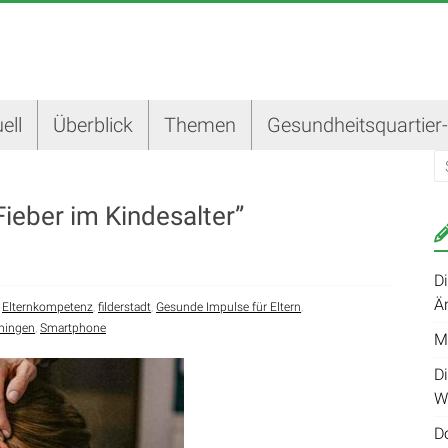
ell
Überblick
Themen
Gesundheitsquartier
“Fieber im Kindesalter”
D
Ä
,
Elternkompetenz
,
filderstadt
,
Gesunde Impulse für Eltern
,
mingen
,
Smartphone
M
Di
W
D