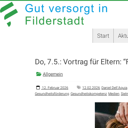
Zum
GUT
Inhalt
springen
VERSORGT
IN
Start
Aktu
FILDERSTADT
Website
der
Do, 7.5.: Vortrag für Eltern: 
Stadt
Filderstadt
Allgemein
12. Februar 2026
12.02.2026
,
Daniel Dell´Aquia
Gesundheitsförderung
,
Gesundheitskompetenz
,
Medien
,
Siel