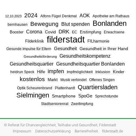
2024
AOK
Alfons Fügel Denkmal
Apotheke am Rathaus
12.10.2023
Bonlanden
Bewegung
Blut spenden
bernhausen
DRK
Corona
Booster
Covid
Erstimpfung
EC
Erwachsene
filderstadt
Filderklinik
FILharmonie
Gesundheit
Gesundheit in Ihrer Hand
Gesunde Impulse für Eltern
Gesundheitskompetenz
Gesundheitsförderung
Gesundheitsquartier
Gesundheitsquartier Bonlanden
impfen
Hilfe
Kinder
heidrun Speck
Impfmöglichkeit
Inklusion
kostenlos
Markt
Musik verbindet
Offenes Singen
Quartiersladen
Optik Scheurenbrand
Plattenhardt
Sielmingen
SpoGe
Smartphone
Sprechstunde
Stadtseniorenrat
Zweitimpfung
© Referat für Chancengleichheit, Teilhabe und Gesundheit, Filderstadt
Impressum
Datenschutzerklärung
Barrierefreiheit
filderstadt.de