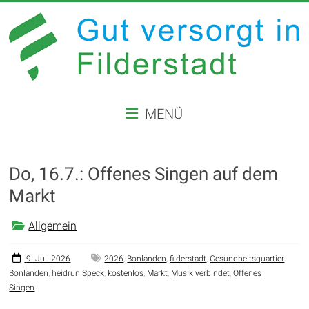
Zum
Inhalt
springen
GUT
MENÜ
VERSORGT
IN
Do, 16.7.: Offenes Singen auf dem
FILDERSTADT
Markt
Website
der
Allgemein
Stadt
Filderstadt
9. Juli 2026
2026
,
Bonlanden
,
filderstadt
,
Gesundheitsquartier
Bonlanden
,
heidrun Speck
,
kostenlos
,
Markt
,
Musik verbindet
,
Offenes
Singen