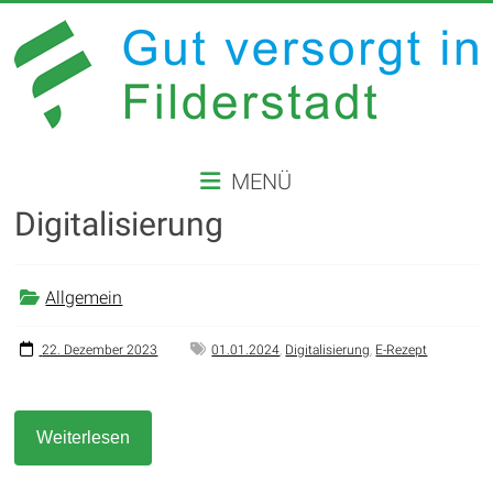
Zum
Inhalt
springen
GUT
MENÜ
VERSORGT
Digitalisierung
IN
FILDERSTADT
Allgemein
Website
der
22. Dezember 2023
01.01.2024
,
Digitalisierung
,
E-Rezept
Stadt
Filderstadt
Weiterlesen