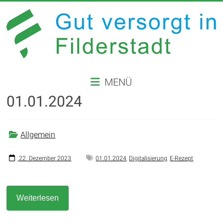
Zum
Inhalt
springen
GUT
MENÜ
VERSORGT
01.01.2024
IN
FILDERSTADT
Allgemein
Website
der
22. Dezember 2023
01.01.2024
,
Digitalisierung
,
E-Rezept
Stadt
Filderstadt
Weiterlesen