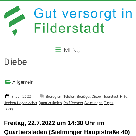
Zum
Inhalt
springen
GUT
MENÜ
VERSORGT
Diebe
IN
FILDERSTADT
Allgemein
Website
der
8. Juli 2022
Betrug am Telefon
,
Betrüger
,
Diebe
,
filderstadt
,
Hilfe
,
Jochen Hagenlocher
,
Quartiersladen
,
Ralf Brenner
,
Sielmingen
,
Tipps
,
Stadt
Tricks
Filderstadt
Freitag, 22.7.2022 um 14:30 Uhr im
Quartiersladen (Sielminger Hauptstraße 40)