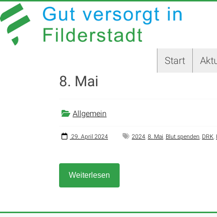
Zum
GUT
Inhalt
springen
VERSORGT
IN
Start
Aktu
FILDERSTADT
8. Mai
Website
der
Stadt
Allgemein
Filderstadt
29. April 2024
2024
,
8. Mai
,
Blut spenden
,
DRK
,
Weiterlesen