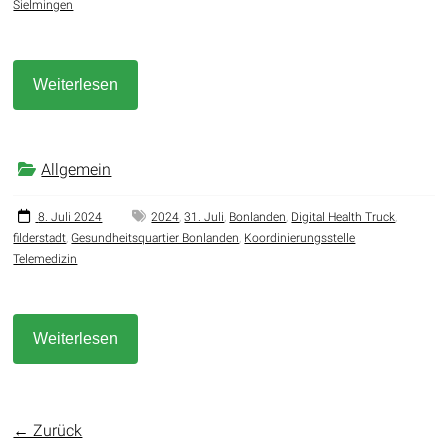
Sielmingen
Weiterlesen
Allgemein
8. Juli 2024
2024
,
31. Juli
,
Bonlanden
,
Digital Health Truck
,
filderstadt
,
Gesundheitsquartier Bonlanden
,
Koordinierungsstelle
Telemedizin
Weiterlesen
← Zurück