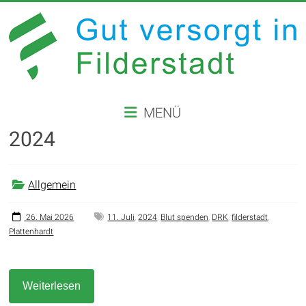
Zum
Inhalt
springen
GUT
MENÜ
VERSORGT
2024
IN
FILDERSTADT
Allgemein
Website
der
26. Mai 2026
11. Juli
,
2024
,
Blut spenden
,
DRK
,
filderstadt
,
Plattenhardt
Stadt
Filderstadt
Weiterlesen