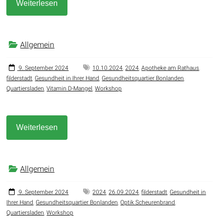
Weiterlesen
Allgemein
9. September 2024
10.10.2024
,
2024
,
Apotheke am Rathaus
,
filderstadt
,
Gesundheit in Ihrer Hand
,
Gesundheitsquartier Bonlanden
,
Quartiersladen
,
Vitamin D-Mangel
,
Workshop
Weiterlesen
Allgemein
9. September 2024
2024
,
26.09.2024
,
filderstadt
,
Gesundheit in
Ihrer Hand
,
Gesundheitsquartier Bonlanden
,
Optik Scheurenbrand
,
Quartiersladen
,
Workshop