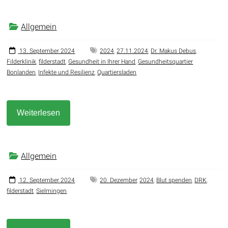
Allgemein
13. September 2024
2024
,
27.11.2024
,
Dr. Makus Debus
,
Filderklinik
,
filderstadt
,
Gesundheit in Ihrer Hand
,
Gesundheitsquartier
Bonlanden
,
Infekte und Resilienz
,
Quartiersladen
Weiterlesen
Allgemein
12. September 2024
20. Dezember
,
2024
,
Blut spenden
,
DRK
,
filderstadt
,
Sielmingen