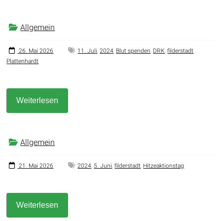
Allgemein
26. Mai 2026
11. Juli
,
2024
,
Blut spenden
,
DRK
,
filderstadt
,
Plattenhardt
Weiterlesen
Allgemein
21. Mai 2026
2024
,
5. Juni
,
filderstadt
,
Hitzeaktionstag
Weiterlesen