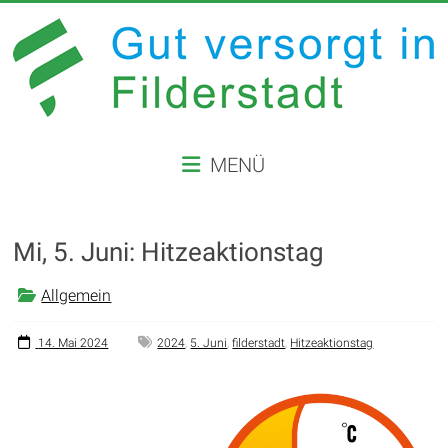
Zum
Inhalt
springen
GUT
MENÜ
VERSORGT
IN
Mi, 5. Juni: Hitzeaktionstag
FILDERSTADT
Allgemein
Website
der
Stadt
14. Mai 2024
2024
,
5. Juni
,
filderstadt
,
Hitzeaktionstag
Filderstadt