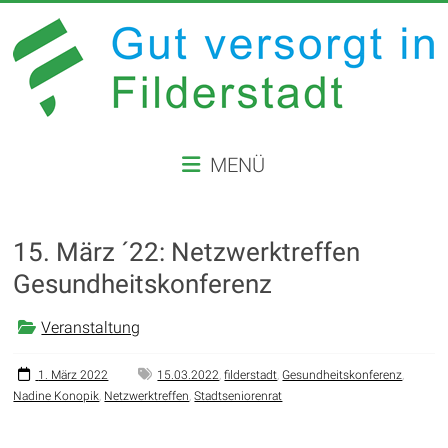
Zum
Inhalt
springen
GUT
MENÜ
VERSORGT
IN
15. März ´22: Netzwerktreffen
FILDERSTADT
Gesundheitskonferenz
Website
der
Veranstaltung
Stadt
Filderstadt
1. März 2022
15.03.2022
,
filderstadt
,
Gesundheitskonferenz
,
Nadine Konopik
,
Netzwerktreffen
,
Stadtseniorenrat