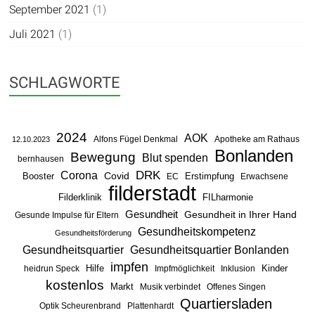
September 2021
(1)
Juli 2021
(1)
SCHLAGWORTE
2024
AOK
Alfons Fügel Denkmal
Apotheke am Rathaus
12.10.2023
Bonlanden
Bewegung
Blut spenden
bernhausen
DRK
Corona
Booster
Covid
Erstimpfung
EC
Erwachsene
filderstadt
Filderklinik
FILharmonie
Gesundheit
Gesundheit in Ihrer Hand
Gesunde Impulse für Eltern
Gesundheitskompetenz
Gesundheitsförderung
Gesundheitsquartier
Gesundheitsquartier Bonlanden
impfen
Hilfe
Kinder
heidrun Speck
Impfmöglichkeit
Inklusion
kostenlos
Markt
Musik verbindet
Offenes Singen
Quartiersladen
Optik Scheurenbrand
Plattenhardt