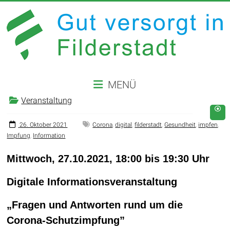
Zum
Inhalt
springen
GUT
MENÜ
VERSORGT
Veranstaltung
IN
26. Oktober 2021
Corona
,
digital
,
filderstadt
,
Gesundheit
,
impfen
,
FILDERSTADT
Impfung
,
Information
Website
Mittwoch, 27.10.2021, 18:00 bis 19:30 Uhr
der
Stadt
Digitale Informationsveranstaltung
Filderstadt
„Fragen und Antworten rund um die
Corona-Schutzimpfung”