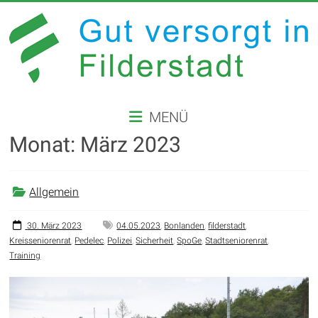
Zum
Inhalt
springen
GUT
MENÜ
VERSORGT
Monat:
März 2023
IN
FILDERSTADT
Allgemein
Website
der
30. März 2023
04.05.2023
,
Bonlanden
,
filderstadt
,
Kreisseniorenrat
,
Pedelec
,
Polizei
,
Sicherheit
,
SpoGe
,
Stadtseniorenrat
,
Stadt
Training
Filderstadt