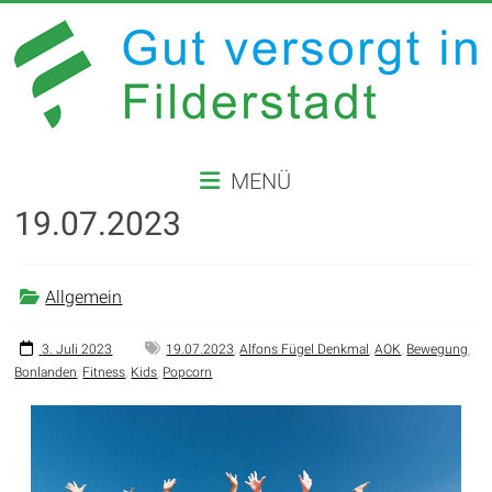
Zum
Inhalt
springen
GUT
MENÜ
VERSORGT
19.07.2023
IN
FILDERSTADT
Allgemein
Website
der
3. Juli 2023
19.07.2023
,
Alfons Fügel Denkmal
,
AOK
,
Bewegung
,
Bonlanden
,
Fitness
,
Kids
,
Popcorn
Stadt
Filderstadt