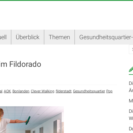
ell
Überblick
Themen
Gesundheitsquartier
 im Fildorado
D
Ä
al
,
AOK
,
Bonlanden
,
Clever Walking
,
filderstadt
,
Gesundheitsquartier
,
Pop
M
Di
W
D