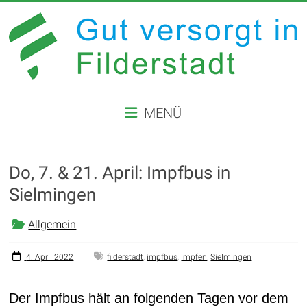
Zum
Inhalt
springen
GUT
MENÜ
VERSORGT
IN
Do, 7. & 21. April: Impfbus in
FILDERSTADT
Sielmingen
Website
der
Allgemein
Stadt
Filderstadt
4. April 2022
filderstadt
,
impfbus
,
impfen
,
Sielmingen
Der Impfbus hält an folgenden Tagen vor dem