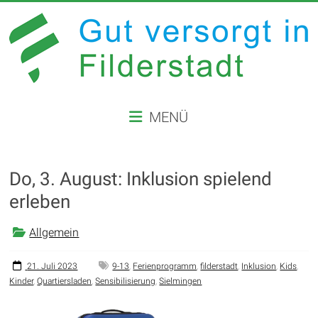
Zum
Inhalt
springen
GUT
MENÜ
VERSORGT
IN
Do, 3. August: Inklusion spielend
FILDERSTADT
erleben
Website
der
Allgemein
Stadt
Filderstadt
21. Juli 2023
9-13
,
Ferienprogramm
,
filderstadt
,
Inklusion
,
Kids
,
Kinder
,
Quartiersladen
,
Sensibilisierung
,
Sielmingen