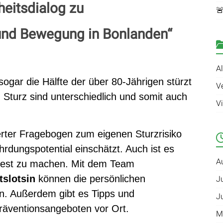
eitsdialog zu

 und Bewegung in Bonlanden“
A
sogar die Hälfte der über 80-Jährigen stürzt
V
 Sturz sind unterschiedlich und somit auch
V
erter Fragebogen zum eigenen Sturzrisiko
rdungspotential einschätzt. Auch ist es
A
stest zu machen. Mit dem Team
slotsin
können die persönlichen
J
n. Außerdem gibt es Tipps und
J
räventionsangeboten vor Ort.
M