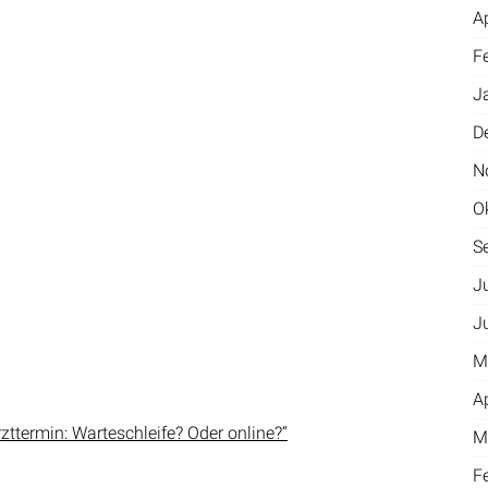
A
F
J
D
N
O
S
J
J
M
A
zttermin: Warteschleife? Oder online?“
M
F