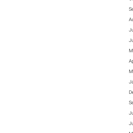
S
A
J
J
M
A
M
J
D
S
J
J