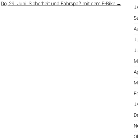
Do, 29. Juni: Sicherheit und Fahrspaß mit dem E-Bike
→
J
S
A
J
J
M
A
M
F
J
D
N
O