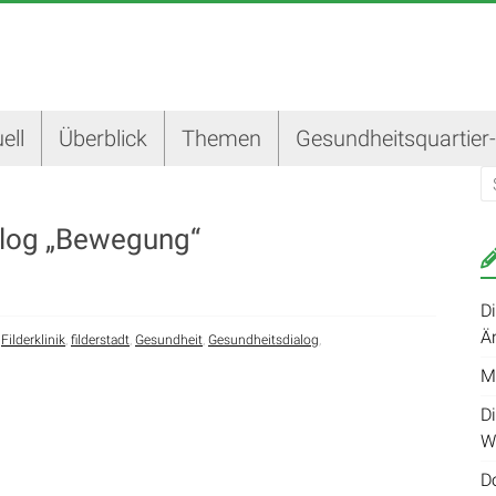
ell
Überblick
Themen
Gesundheitsquartier
alog „Bewegung“
D
Ä
,
Filderklinik
,
filderstadt
,
Gesundheit
,
Gesundheitsdialog
,
M
Di
W
D