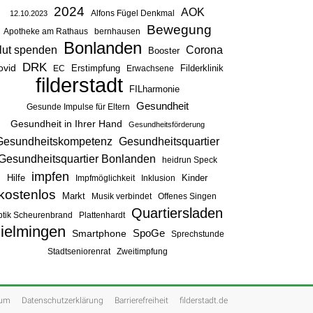
2024
AOK
Alfons Fügel Denkmal
12.10.2023
Bewegung
Apotheke am Rathaus
bernhausen
Bonlanden
lut spenden
Corona
Booster
DRK
ovid
Erstimpfung
Filderklinik
EC
Erwachsene
filderstadt
FILharmonie
Gesundheit
Gesunde Impulse für Eltern
Gesundheit in Ihrer Hand
Gesundheitsförderung
Gesundheitsquartier
Gesundheitskompetenz
Gesundheitsquartier Bonlanden
heidrun Speck
impfen
Hilfe
Kinder
Impfmöglichkeit
Inklusion
kostenlos
Markt
Musik verbindet
Offenes Singen
Quartiersladen
ptik Scheurenbrand
Plattenhardt
ielmingen
SpoGe
Smartphone
Sprechstunde
Stadtseniorenrat
Zweitimpfung
sum
Datenschutzerklärung
Barrierefreiheit
filderstadt.de