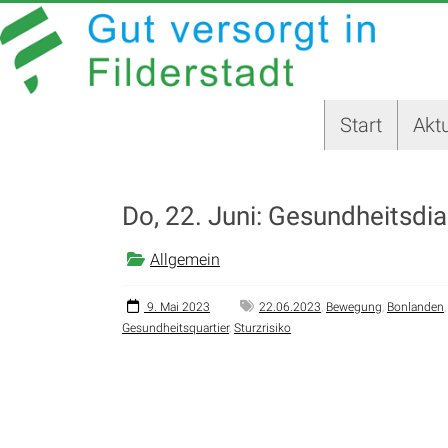
Zum
GUT
Inhalt
springen
VERSORGT
IN
Start
Aktu
FILDERSTADT
Website
der
Do, 22. Juni: Gesundheitsdi
Stadt
Filderstadt
Allgemein
9. Mai 2023
22.06.2023
,
Bewegung
,
Bonlanden
Gesundheitsquartier
,
Sturzrisiko