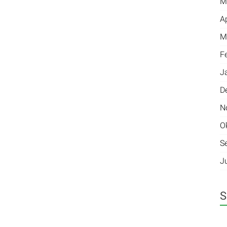
M
A
M
F
J
D
N
O
S
J