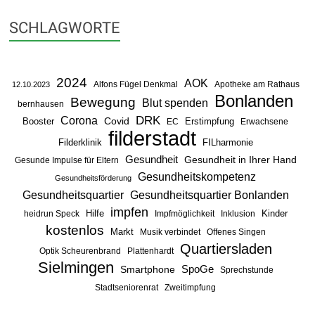
SCHLAGWORTE
2024
AOK
Alfons Fügel Denkmal
Apotheke am Rathaus
12.10.2023
Bonlanden
Bewegung
Blut spenden
bernhausen
DRK
Corona
Booster
Covid
Erstimpfung
EC
Erwachsene
filderstadt
Filderklinik
FILharmonie
Gesundheit
Gesundheit in Ihrer Hand
Gesunde Impulse für Eltern
Gesundheitskompetenz
Gesundheitsförderung
Gesundheitsquartier
Gesundheitsquartier Bonlanden
impfen
Hilfe
Kinder
heidrun Speck
Impfmöglichkeit
Inklusion
kostenlos
Markt
Musik verbindet
Offenes Singen
Quartiersladen
Optik Scheurenbrand
Plattenhardt
Sielmingen
SpoGe
Smartphone
Sprechstunde
Stadtseniorenrat
Zweitimpfung