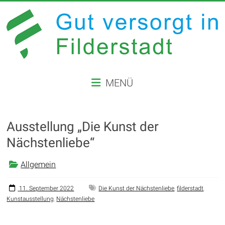
Zum
Inhalt
springen
GUT
MENÜ
VERSORGT
IN
Ausstellung „Die Kunst der
FILDERSTADT
Nächstenliebe“
Website
der
Allgemein
Stadt
Filderstadt
11. September 2022
Die Kunst der Nächstenliebe
,
filderstadt
,
Kunstausstellung
,
Nächstenliebe