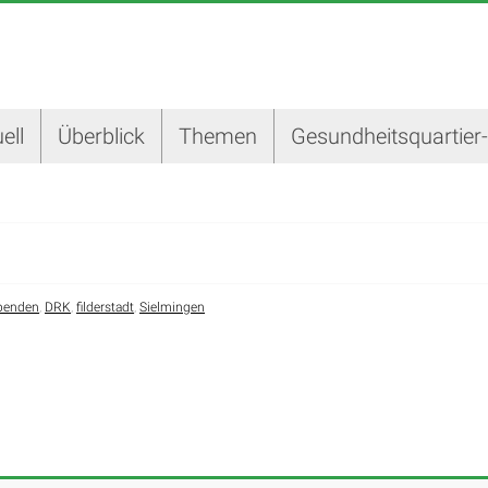
ell
Überblick
Themen
Gesundheitsquartier
spenden
,
DRK
,
filderstadt
,
Sielmingen