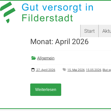
Zum
GUT
Inhalt
springen
VERSORGT
IN
Start
Aktu
FILDERSTADT
Monat:
April 2026
Website
der
Stadt
Allgemein
Filderstadt
27. April 2026
15. Mai 2026
,
15.05.2026
,
Blut 
Weiterlesen