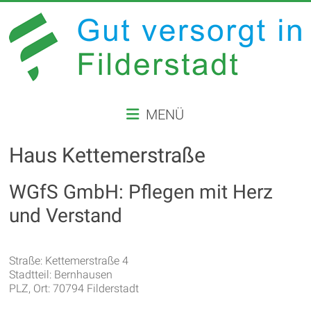
Zum
Inhalt
springen
GUT
MENÜ
VERSORGT
IN
Haus Kettemerstraße
FILDERSTADT
WGfS GmbH: Pflegen mit Herz
Website
und Verstand
der
Stadt
Filderstadt
Straße: Kettemerstraße 4
Stadtteil: Bernhausen
PLZ, Ort: 70794 Filderstadt