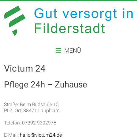
Zum
Inhalt
springen
GUT
MENÜ
VERSORGT
IN
Victum 24
FILDERSTADT
Pflege 24h – Zuhause
Website
der
Straße: Beim Bildsäule 15
Stadt
PLZ, Ort: 88471 Laupheim
Filderstadt
Telefon: 07392 9392975
E-Mail:
hallo@victum24.de