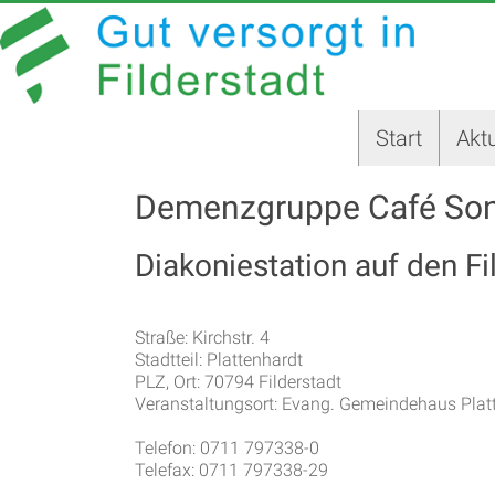
Zum
GUT
Inhalt
springen
VERSORGT
IN
Start
Aktu
FILDERSTADT
Demenzgruppe Café So
Website
der
Stadt
Diakoniestation auf den Fi
Filderstadt
Straße: Kirchstr. 4
Stadtteil: Plattenhardt
PLZ, Ort: 70794 Filderstadt
Veranstaltungsort: Evang. Gemeindehaus Plat
Telefon: 0711 797338-0
Telefax: 0711 797338-29