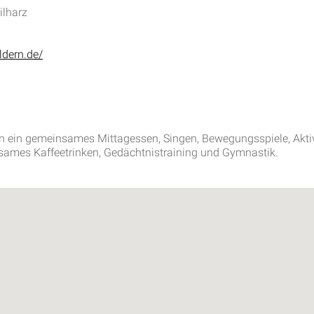
ilharz
ldern.de/
en ein gemeinsames Mittagessen, Singen, Bewegungsspiele, Ak
nsames Kaffeetrinken, Gedächtnistraining und Gymnastik.