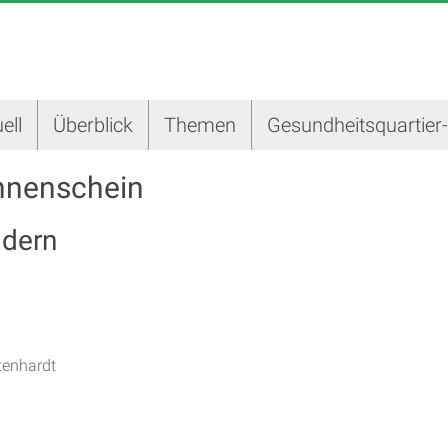
ell
Überblick
Themen
Gesundheitsquartier
nnenschein
ldern
tenhardt