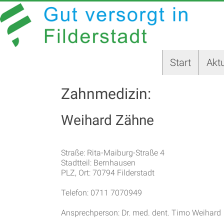
Zum
GUT
Inhalt
springen
VERSORGT
IN
Start
Aktu
FILDERSTADT
Zahnmedizin:
Website
der
Stadt
Weihard Zähne
Filderstadt
Straße: Rita-Maiburg-Straße 4
Stadtteil: Bernhausen
PLZ, Ort: 70794 Filderstadt
Telefon: 0711 7070949
Ansprechperson: Dr. med. dent. Timo Weihard