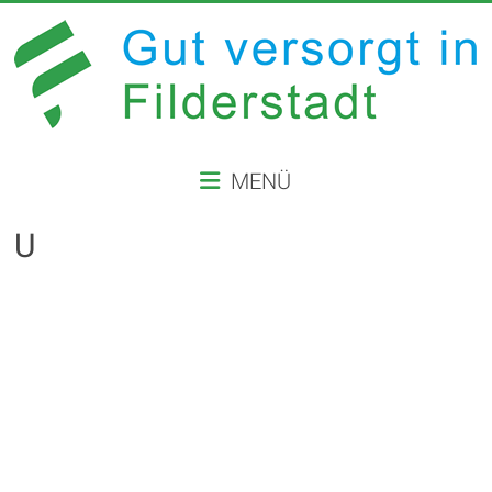
Zum
Inhalt
springen
GUT
MENÜ
VERSORGT
IN
U
FILDERSTADT
Website
der
Stadt
Filderstadt