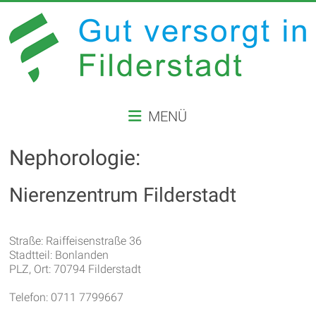
Zum
Inhalt
springen
GUT
MENÜ
VERSORGT
IN
Nephorologie:
FILDERSTADT
Nierenzentrum Filderstadt
Website
der
Straße: Raiffeisenstraße 36
Stadt
Stadtteil: Bonlanden
Filderstadt
PLZ, Ort: 70794 Filderstadt
Telefon: 0711 7799667