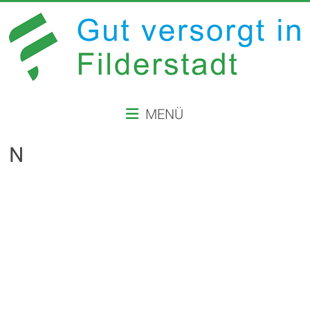
Zum
Inhalt
springen
GUT
MENÜ
VERSORGT
IN
N
FILDERSTADT
Website
der
Stadt
Filderstadt