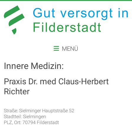
Zum
Inhalt
springen
GUT
MENÜ
VERSORGT
IN
Innere Medizin:
FILDERSTADT
Praxis Dr. med Claus-Herbert
Website
Richter
der
Stadt
Filderstadt
Straße: Sielminger Hauptstraße 52
Stadtteil: Sielmingen
PLZ, Ort: 70794 Filderstadt