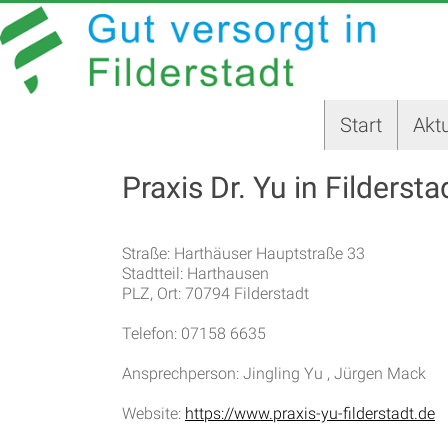
Zum
GUT
Inhalt
springen
VERSORGT
IN
Start
Aktu
FILDERSTADT
Praxis Dr. Yu in Fildersta
Website
der
Stadt
Straße: Harthäuser Hauptstraße 33
Filderstadt
Stadtteil: Harthausen
PLZ, Ort: 70794 Filderstadt
Telefon: 07158 6635
Ansprechperson: Jingling Yu , Jürgen Mack
Website:
https://www.praxis-yu-filderstadt.de