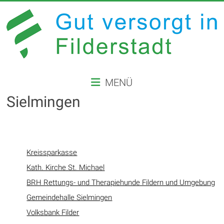
Zum
Inhalt
springen
GUT
MENÜ
VERSORGT
Sielmingen
IN
FILDERSTADT
Website
Kreissparkasse
der
Kath. Kirche St. Michael
Stadt
BRH Rettungs- und Therapiehunde Fildern und Umgebung
Filderstadt
Gemeindehalle Sielmingen
Volksbank Filder