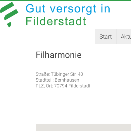
Zum
GUT
Inhalt
springen
VERSORGT
IN
Start
Aktu
FILDERSTADT
Filharmonie
Website
der
Stadt
Straße: Tübinger Str. 40
Filderstadt
Stadtteil: Bernhausen
PLZ, Ort: 70794 Filderstadt