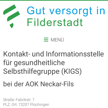
Zum
Inhalt
springen
GUT
MENÜ
VERSORGT
IN
Kontakt- und Informationsstelle
FILDERSTADT
für gesundheitliche
Selbsthilfegruppe (KIGS)
Website
der
bei der AOK Neckar-Fils
Stadt
Filderstadt
Straße: Fabrikstr. 7
PLZ, Ort: 73207 Plochingen