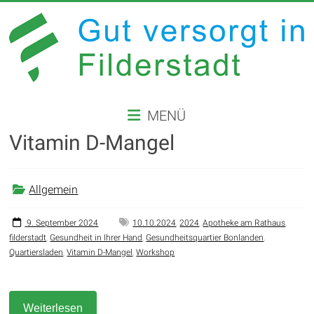
Zum
Inhalt
springen
GUT
MENÜ
VERSORGT
Vitamin D-Mangel
IN
FILDERSTADT
Allgemein
Website
der
9. September 2024
10.10.2024
,
2024
,
Apotheke am Rathaus
,
filderstadt
,
Gesundheit in Ihrer Hand
,
Gesundheitsquartier Bonlanden
,
Stadt
Quartiersladen
,
Vitamin D-Mangel
,
Workshop
Filderstadt
Weiterlesen