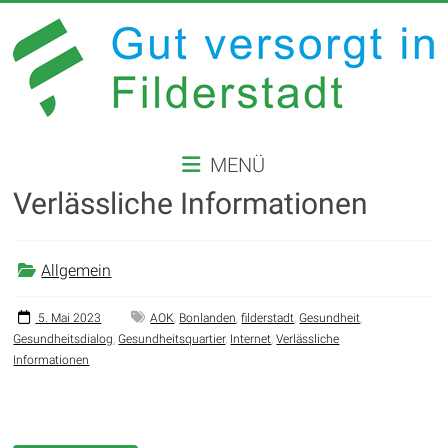
Zum
Inhalt
springen
GUT
MENÜ
VERSORGT
Verlässliche Informationen
IN
FILDERSTADT
Allgemein
Website
der
5. Mai 2023
AOK
,
Bonlanden
,
filderstadt
,
Gesundheit
,
Gesundheitsdialog
,
Gesundheitsquartier
,
Internet
,
Verlässliche
Stadt
Informationen
Filderstadt