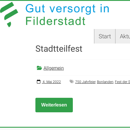
Zum
GUT
Inhalt
springen
VERSORGT
IN
Start
Aktu
FILDERSTADT
Stadtteilfest
Website
der
Stadt
Allgemein
Filderstadt
4. Mai 2022
750 Jahrfeier
,
Bonlanden
,
Fest der 
Weiterlesen