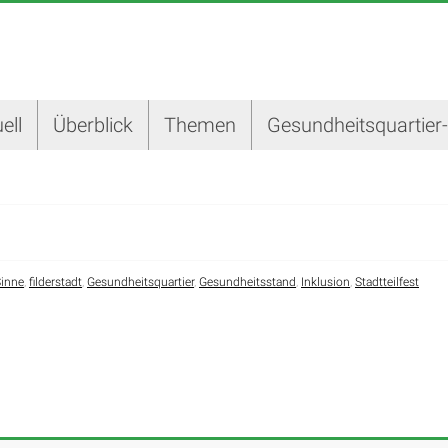
ell
Überblick
Themen
Gesundheitsquartier
Sinne
,
filderstadt
,
Gesundheitsquartier
,
Gesundheitsstand
,
Inklusion
,
Stadtteilfest