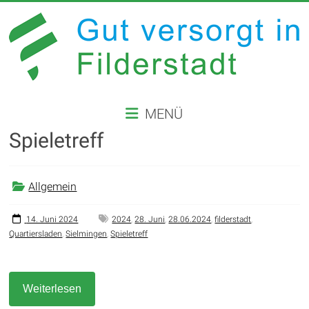
Zum
Inhalt
springen
GUT
MENÜ
VERSORGT
Spieletreff
IN
FILDERSTADT
Allgemein
Website
der
14. Juni 2024
2024
,
28. Juni
,
28.06.2024
,
filderstadt
,
Quartiersladen
,
Sielmingen
,
Spieletreff
Stadt
Filderstadt
Weiterlesen