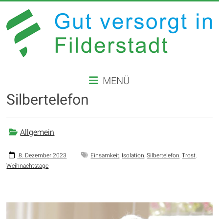
Zum
Inhalt
springen
GUT
MENÜ
VERSORGT
Silbertelefon
IN
FILDERSTADT
Allgemein
Website
der
8. Dezember 2023
Einsamkeit
,
Isolation
,
Silbertelefon
,
Trost
,
Weihnachtstage
Stadt
Filderstadt