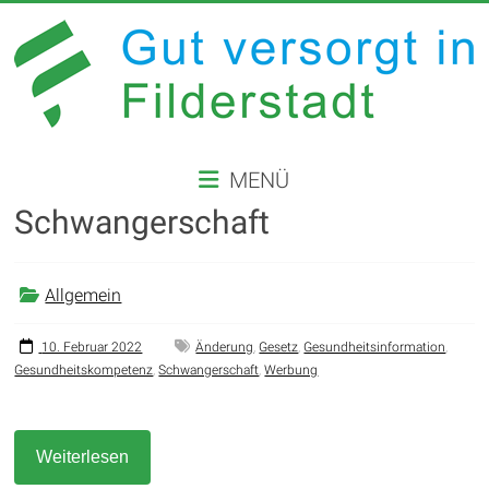
Zum
Inhalt
springen
GUT
MENÜ
VERSORGT
Schwangerschaft
IN
FILDERSTADT
Allgemein
Website
der
10. Februar 2022
Änderung
,
Gesetz
,
Gesundheitsinformation
,
Gesundheitskompetenz
,
Schwangerschaft
,
Werbung
Stadt
Filderstadt
Weiterlesen