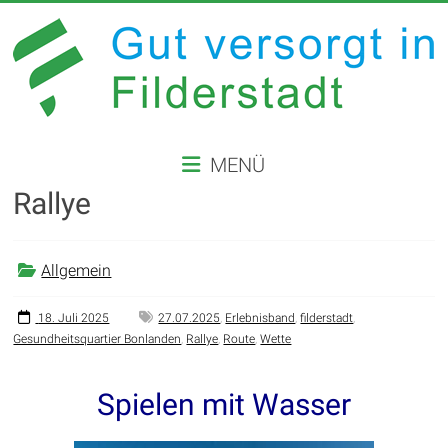
Zum
Inhalt
springen
GUT
MENÜ
VERSORGT
Rallye
IN
FILDERSTADT
Allgemein
Website
der
18. Juli 2025
27.07.2025
,
Erlebnisband
,
filderstadt
,
Gesundheitsquartier Bonlanden
,
Rallye
,
Route
,
Wette
Stadt
Filderstadt
Spielen mit Wasser