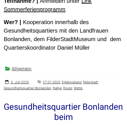
Teilnahme? |
Anmelden unter
Link
Sommerferienprogramm
Wer? |
Kooperation innerhalb des
Gesundheitsquartiers mit den Landfrauen
Bonlanden, dem FilderStadtMuseum und dem
Quartierskoordinator Daniel Müller
Allgemein
3. Juli 2025
27.07.2025
,
Erlebnisband
,
filderstadt
,
Gesundheitsquartier Bonlanden
,
Rallye
,
Route
,
Wette
Gesundheitsquartier Bonlanden
beim