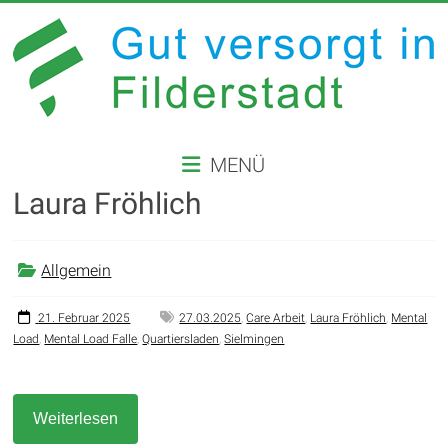
Zum
Inhalt
springen
GUT
MENÜ
VERSORGT
Laura Fröhlich
IN
FILDERSTADT
Allgemein
Website
der
21. Februar 2025
27.03.2025
,
Care Arbeit
,
Laura Fröhlich
,
Mental
Load
,
Mental Load Falle
,
Quartiersladen
,
Sielmingen
Stadt
Filderstadt
Weiterlesen