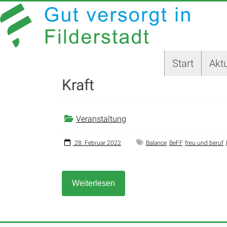
Zum
GUT
Inhalt
springen
VERSORGT
IN
Start
Aktu
FILDERSTADT
Kraft
Website
der
Stadt
Veranstaltung
Filderstadt
28. Februar 2022
Balance
,
BeFF
,
freu und beruf
,
Weiterlesen