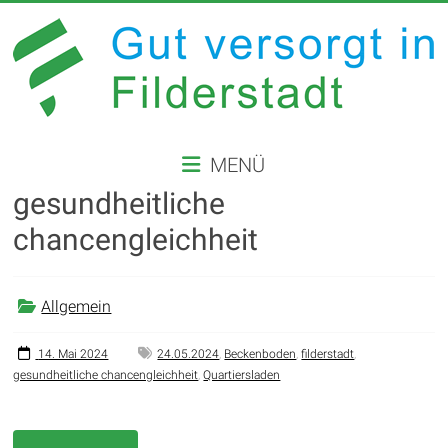
Zum
Inhalt
springen
GUT
MENÜ
VERSORGT
gesundheitliche
IN
chancengleichheit
FILDERSTADT
Website
Allgemein
der
Stadt
14. Mai 2024
24.05.2024
,
Beckenboden
,
filderstadt
,
Filderstadt
gesundheitliche chancengleichheit
,
Quartiersladen