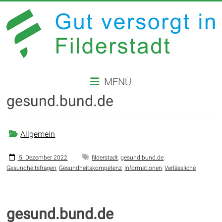
Zum
Inhalt
springen
GUT
MENÜ
VERSORGT
gesund.bund.de
IN
FILDERSTADT
Allgemein
Website
der
5. Dezember 2022
filderstadt
,
gesund.bund.de
,
Gesundheitsfragen
,
Gesundheitskompetenz
,
Informationen
,
Verlässliche
Stadt
Filderstadt
gesund.bund.de