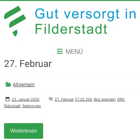
Zum
Inhalt
springen
GUT
MENÜ
VERSORGT
27. Februar
IN
FILDERSTADT
Allgemein
Website
der
23. Januar 2026
27. Februar
,
27.02.206
,
Blut spenden
,
DRK
,
filderstadt
,
Sielmingen
Stadt
Filderstadt
Weiterlesen