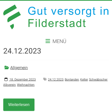
Zum
Inhalt
springen
GUT
MENÜ
VERSORGT
24.12.2023
IN
FILDERSTADT
Allgemein
Website
der
18. Dezember 2023
24.12.2023
,
Bonlanden
,
Kelter
,
Schwäbischer
Albverein
,
Weihnachten
Stadt
Filderstadt
Weiterlesen