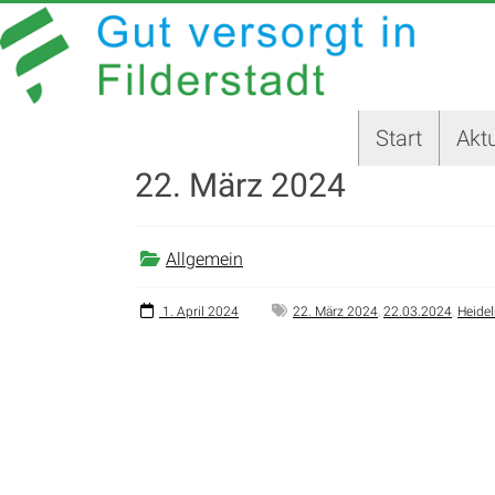
Zum
GUT
Inhalt
springen
VERSORGT
IN
Start
Aktu
FILDERSTADT
22. März 2024
Website
der
Stadt
Allgemein
Filderstadt
1. April 2024
22. März 2024
,
22.03.2024
,
Heide